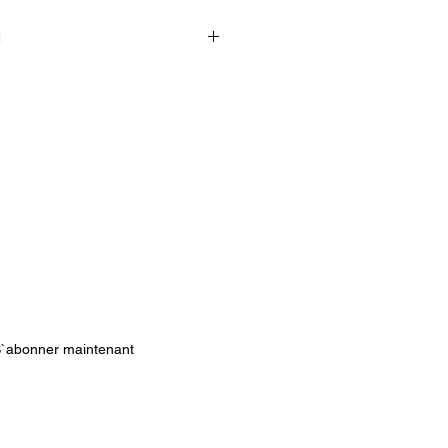
N
 5€.
artir de 12€.
`abonner maintenant