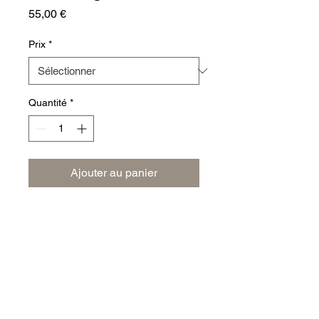
Prix
55,00 €
Prix
*
Quantité
*
Ajouter au panier
INFO DE LIVRAISON
Frais de livraison 3€.
Commande minimum 5€.
Livraison gratuite à partir de 12€.