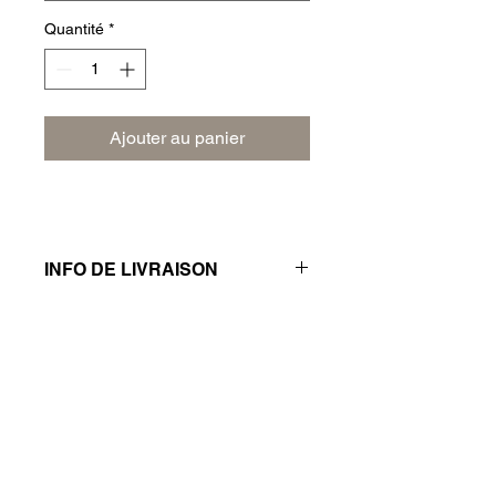
Quantité
*
Ajouter au panier
INFO DE LIVRAISON
Frais de livraison 3€.
Commande minimum 5€.
Livraison gratuite à partir de 12€.
Abonnez-vous à notre newsletter