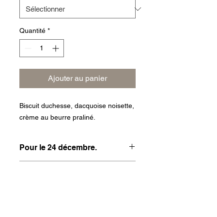
Quantité
*
Ajouter au panier
Biscuit duchesse, dacquoise noisette,
crème au beurre praliné.
Pour le 24 décembre.
INFO DE LIVRAISON
Frais de livraison 3€.
Commande minimum 5€.
Livraison gratuite à partir de 12€.