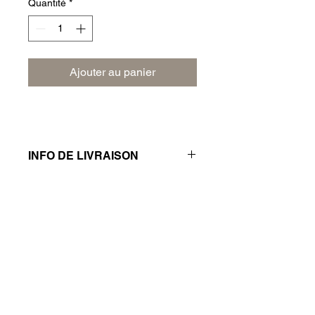
Quantité
*
Ajouter au panier
INFO DE LIVRAISON
Frais de livraison 3€.
Commande minimum 5€.
Livraison gratuite à partir de 12€.
Abonnez-vous à notre newsletter